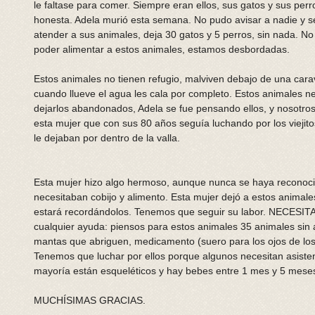
le faltase para comer. Siempre eran ellos, sus gatos y sus per
honesta. Adela murió esta semana. No pudo avisar a nadie y se
atender a sus animales, deja 30 gatos y 5 perros, sin nada. N
poder alimentar a estos animales, estamos desbordadas. 
Estos animales no tienen refugio, malviven debajo de una carav
cuando llueve el agua les cala por completo. Estos animales 
dejarlos abandonados, Adela se fue pensando ellos, y nosotr
esta mujer que con sus 80 años seguía luchando por los viejito
le dejaban por dentro de la valla. 
Esta mujer hizo algo hermoso, aunque nunca se haya reconoci
necesitaban cobijo y alimento. Esta mujer dejó a estos animal
estará recordándolos. Tenemos que seguir su labor. NECES
cualquier ayuda: piensos para estos animales 35 animales sin a
mantas que abriguen, medicamento (suero para los ojos de los ga
Tenemos que luchar por ellos porque algunos necesitan asistenci
mayoría están esqueléticos y hay bebes entre 1 mes y 5 meses
MUCHÍSIMAS GRACIAS. 