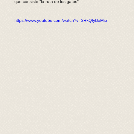
que consiste "la ruta de los gatos":
https://www.youtube.com/watch?v=SRkQIyBeMio