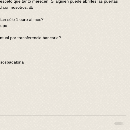
espeto que tanto merecen. Si alguien puede abrirles las puertas 
d con nosotros. 🙏
tan sólo 1 euro al mes?
rupo
tual por transferencia bancaria?
/sosbadalona